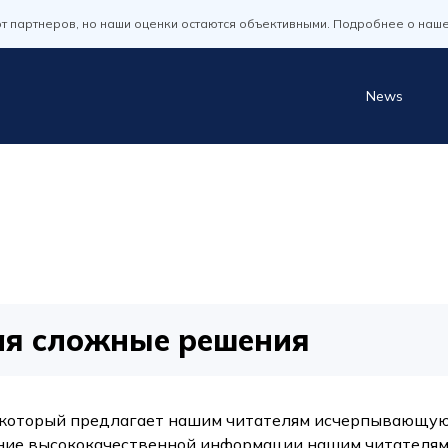
т партнеров, но наши оценки остаются объективными. Подробнее о наш
News
м
ая сложные решения
ий, который предлагает нашим читателям исчерпывающ
ение высококачественной информации нашим читателям