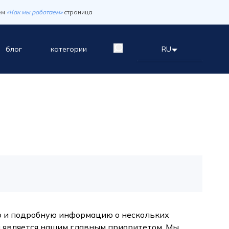
ем
«Как мы работаем»
страница
блог
категории
RU
ую и подробную информацию о нескольких
 является нашим главным приоритетом. Мы